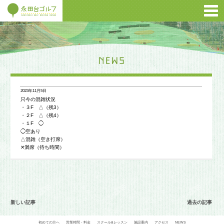
2023年11月5日
只今の混雑状況
・３F △（残3）
・２F △（残4）
・１F ◯
◯空あり
△混雑（空き打席）
✕満席（待ち時間）
新しい記事
過去の記事
初めての方へ
営業時間・料金
スクール&レッスン
施設案内
アクセス
NEWS