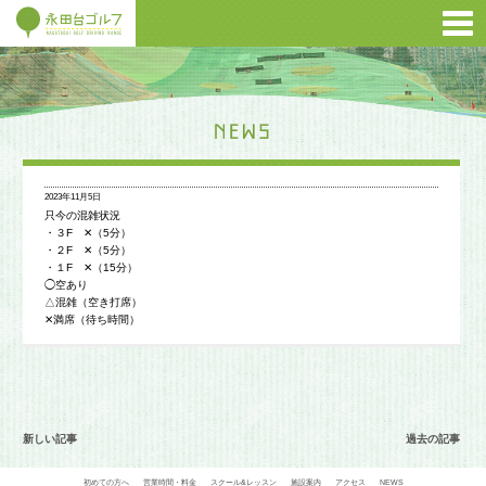
2023年11月5日
只今の混雑状況
・３F ✕（5分）
・２F ✕（5分）
・１F ✕（15分）
◯空あり
△混雑（空き打席）
✕満席（待ち時間）
新しい記事
過去の記事
初めての方へ
営業時間・料金
スクール&レッスン
施設案内
アクセス
NEWS