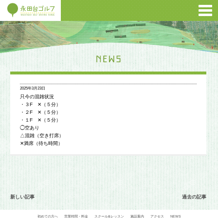
2025年3月23日
只今の混雑状況
・３F ✕（５分）
・２F ✕（５分）
・１F ✕（５分）
◯空あり
△混雑（空き打席）
✕満席（待ち時間）
新しい記事
過去の記事
初めての方へ
営業時間・料金
スクール&レッスン
施設案内
アクセス
NEWS