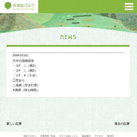
2025年3月23日
只今の混雑状況
・３F △（残3）
・２F △（残5）
・１F ✕（５分）
◯空あり
△混雑（空き打席）
✕満席（待ち時間）
新しい記事
過去の記事
初めての方へ
営業時間・料金
スクール&レッスン
施設案内
アクセス
NEWS