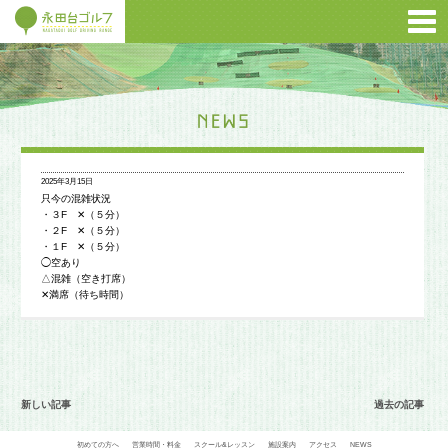
2025年3月15日
只今の混雑状況
・３F ✕（５分）
・２F ✕（５分）
・１F ✕（５分）
◯空あり
△混雑（空き打席）
✕満席（待ち時間）
新しい記事
過去の記事
初めての方へ
営業時間・料金
スクール&レッスン
施設案内
アクセス
NEWS