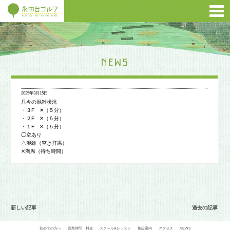
2025年3月15日
只今の混雑状況
・３F ✕（５分）
・２F ✕（５分）
・１F ✕（５分）
◯空あり
△混雑（空き打席）
✕満席（待ち時間）
新しい記事
過去の記事
初めての方へ
営業時間・料金
スクール&レッスン
施設案内
アクセス
NEWS