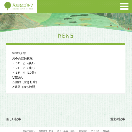
2024年6月6日
只今の混雑状況
・３F △（残4）
・２F △（残2）
・１F ✕（10分）
◯空あり
△混雑（空き打席）
✕満席（待ち時間）
新しい記事
過去の記事
初めての方へ
営業時間・料金
スクール&レッスン
施設案内
アクセス
NEWS