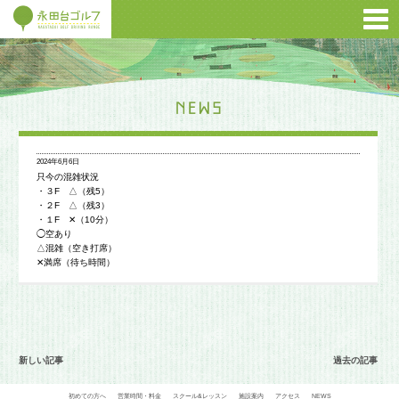
2024年6月6日
只今の混雑状況
・３F △（残5）
・２F △（残3）
・１F ✕（10分）
◯空あり
△混雑（空き打席）
✕満席（待ち時間）
新しい記事
過去の記事
初めての方へ
営業時間・料金
スクール&レッスン
施設案内
アクセス
NEWS