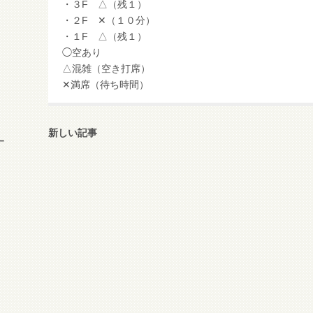
・３F △（残１）
・２F ✕（１０分）
・１F △（残１）
◯空あり
△混雑（空き打席）
✕満席（待ち時間）
新しい記事
ー