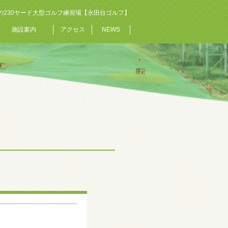
の230ヤード大型ゴルフ練習場【永田台ゴルフ】
施設案内
アクセス
NEWS