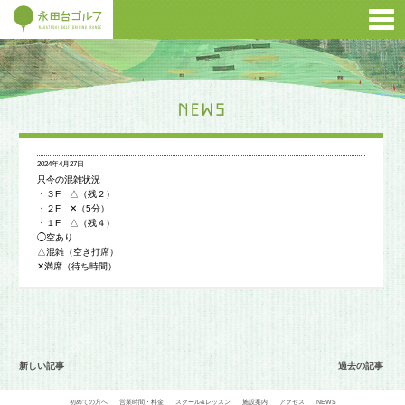
2024年4月27日
只今の混雑状況
・３F △（残２）
・２F ✕（5分）
・１F △（残４）
◯空あり
△混雑（空き打席）
✕満席（待ち時間）
新しい記事
過去の記事
初めての方へ
営業時間・料金
スクール&レッスン
施設案内
アクセス
NEWS