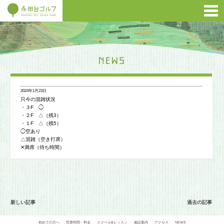
2024年1月23日
只今の混雑状況
・３F ◯
・２F △（残3）
・１F △（残5）
◯空あり
△混雑（空き打席）
✕満席（待ち時間）
新しい記事
過去の記事
初めての方へ
営業時間・料金
スクール&レッスン
施設案内
アクセス
NEWS