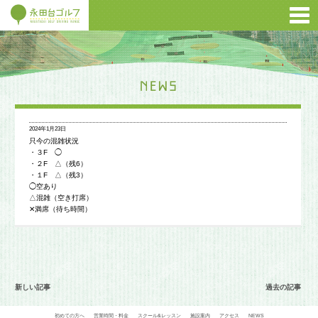
2024年1月23日
只今の混雑状況
・３F ◯
・２F △（残6）
・１F △（残3）
◯空あり
△混雑（空き打席）
✕満席（待ち時間）
新しい記事
過去の記事
初めての方へ
営業時間・料金
スクール&レッスン
施設案内
アクセス
NEWS