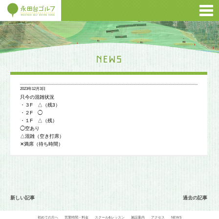
2023年12月3日
只今の混雑状況
・３F △（残3）
・２F ◯
・１F △（残）
◯空あり
△混雑（空き打席）
✕満席（待ち時間）
新しい記事
過去の記事
初めての方へ
営業時間・料金
スクール&レッスン
施設案内
アクセス
NEWS