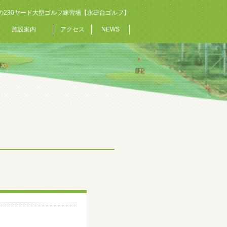
の230ヤード大型ゴルフ練習場【永田台ゴルフ】
施設案内
アクセス
NEWS