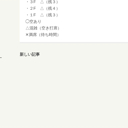
・３F △（残３）
・２F △（残４）
・１F △（残３）
◯空あり
△混雑（空き打席）
✕満席（待ち時間）
新しい記事
ー