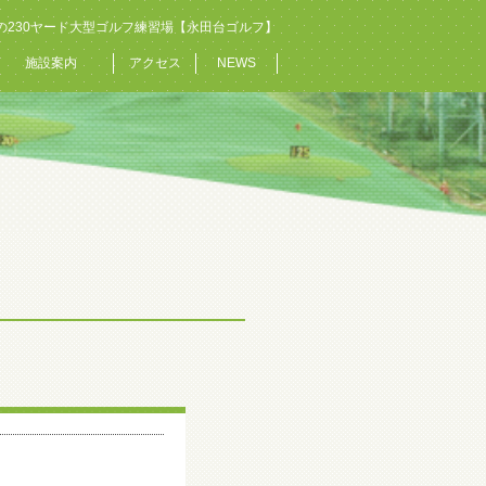
の230ヤード大型ゴルフ練習場【永田台ゴルフ】
施設案内
アクセス
NEWS