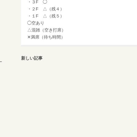
・３F ◯
・２F △（残４）
・１F △（残５）
◯空あり
△混雑（空き打席）
✕満席（待ち時間）
新しい記事
ー