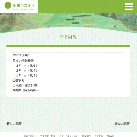
2023年11月29日
只今の混雑状況
・３F △（残６）
・２F △（残４）
・１F △（残２）
◯空あり
△混雑（空き打席）
✕満席（待ち時間）
新しい記事
過去の記事
初めての方へ
営業時間・料金
スクール&レッスン
施設案内
アクセス
NEWS