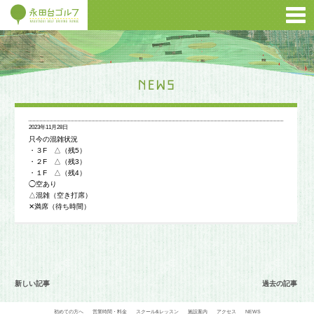
2023年11月28日
只今の混雑状況
・３F △（残5）
・２F △（残3）
・１F △（残4）
◯空あり
△混雑（空き打席）
✕満席（待ち時間）
新しい記事
過去の記事
初めての方へ
営業時間・料金
スクール&レッスン
施設案内
アクセス
NEWS