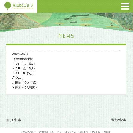
2023年11月27日
只今の混雑状況
・３F △（残7）
・２F △（残3）
・１F ✕（5分）
◯空あり
△混雑（空き打席）
✕満席（待ち時間）
新しい記事
過去の記事
初めての方へ
営業時間・料金
スクール&レッスン
施設案内
アクセス
NEWS