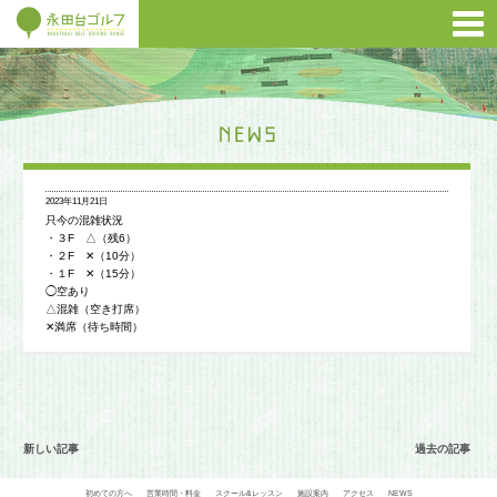
2023年11月21日
只今の混雑状況
・３F △（残6）
・２F ✕（10分）
・１F ✕（15分）
◯空あり
△混雑（空き打席）
✕満席（待ち時間）
新しい記事
過去の記事
初めての方へ
営業時間・料金
スクール&レッスン
施設案内
アクセス
NEWS