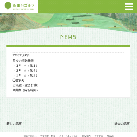
2023年11月20日
只今の混雑状況
・３F △（残３）
・２F △（残４）
・１F △（残１）
◯空あり
△混雑（空き打席）
✕満席（待ち時間）
新しい記事
過去の記事
初めての方へ
営業時間・料金
スクール&レッスン
施設案内
アクセス
NEWS