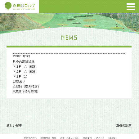
2023年11月19日
只今の混雑状況
・３F △（残5）
・２F △（残6）
・１F ◯
◯空あり
△混雑（空き打席）
✕満席（待ち時間）
新しい記事
過去の記事
初めての方へ
営業時間・料金
スクール&レッスン
施設案内
アクセス
NEWS