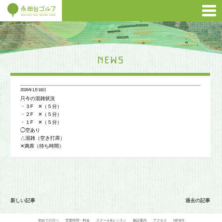
2026年1月18日
只今の混雑状況
・３F ✕（５分）
・２F ✕（５分）
・１F ✕（５分）
◯空あり
△混雑（空き打席）
✕満席（待ち時間）
新しい記事
過去の記事
初めての方へ
営業時間・料金
スクール&レッスン
施設案内
アクセス
NEWS