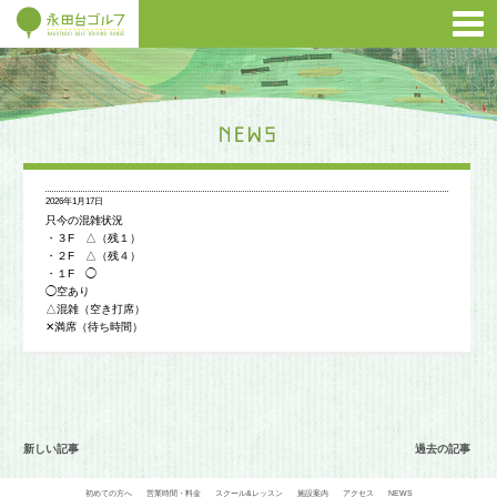
2026年1月17日
只今の混雑状況
・３F △（残１）
・２F △（残４）
・１F ◯
◯空あり
△混雑（空き打席）
✕満席（待ち時間）
新しい記事
過去の記事
初めての方へ
営業時間・料金
スクール&レッスン
施設案内
アクセス
NEWS