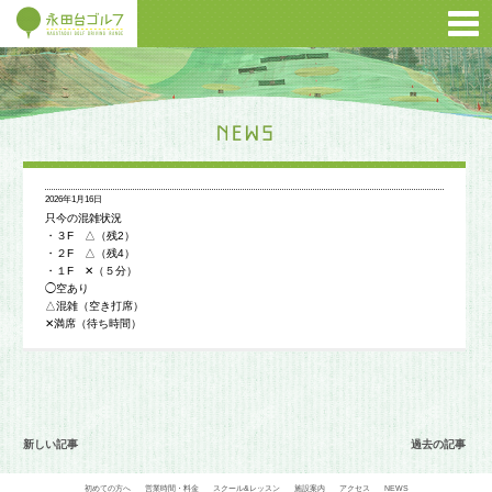
2026年1月16日
只今の混雑状況
・３F △（残2）
・２F △（残4）
・１F ✕（５分）
◯空あり
△混雑（空き打席）
✕満席（待ち時間）
新しい記事
過去の記事
初めての方へ
営業時間・料金
スクール&レッスン
施設案内
アクセス
NEWS