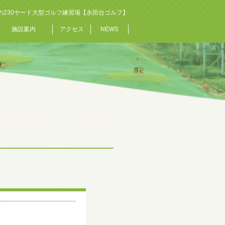
の230ヤード大型ゴルフ練習場【永田台ゴルフ】
施設案内
アクセス
NEWS