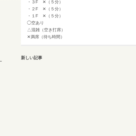
・３F ✕（５分）
・２F ✕（５分）
・１F ✕（５分）
◯空あり
△混雑（空き打席）
✕満席（待ち時間）
新しい記事
ー