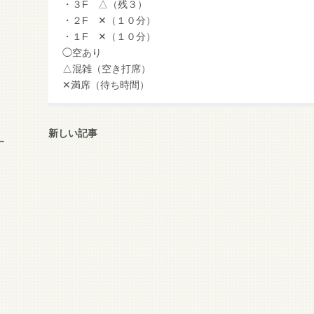
・３F △（残３）
・２F ✕（１０分）
・１F ✕（１０分）
◯空あり
△混雑（空き打席）
✕満席（待ち時間）
新しい記事
ー