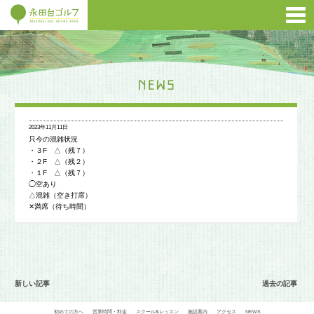
2023年11月11日
只今の混雑状況
・３F △（残７）
・２F △（残２）
・１F △（残７）
◯空あり
△混雑（空き打席）
✕満席（待ち時間）
新しい記事
過去の記事
初めての方へ
営業時間・料金
スクール&レッスン
施設案内
アクセス
NEWS