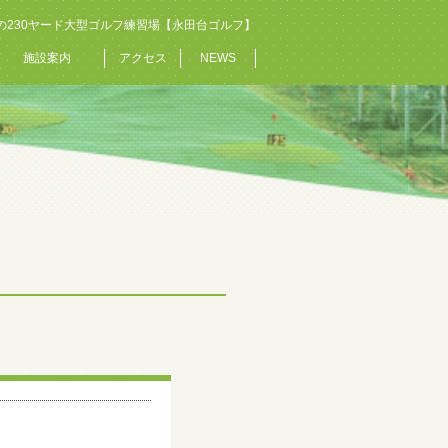
の230ヤード大型ゴルフ練習場【永田台ゴルフ】
施設案内
アクセス
NEWS