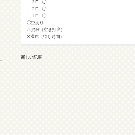
・３F ◯
・２F ◯
・１F ◯
◯空あり
△混雑（空き打席）
✕満席（待ち時間）
新しい記事
ー