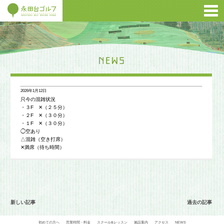
2026年1月12日
只今の混雑状況
・３F ✕（２５分）
・２F ✕（３０分）
・１F ✕（３０分）
◯空あり
△混雑（空き打席）
✕満席（待ち時間）
新しい記事
過去の記事
初めての方へ
営業時間・料金
スクール&レッスン
施設案内
アクセス
NEWS