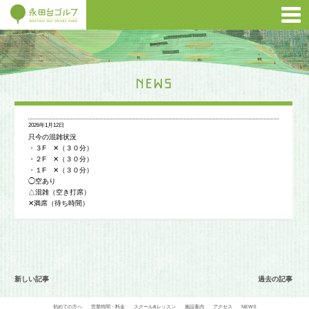
2026年1月12日
只今の混雑状況
・３F ✕（３０分）
・２F ✕（３０分）
・１F ✕（３０分）
◯空あり
△混雑（空き打席）
✕満席（待ち時間）
新しい記事
過去の記事
初めての方へ
営業時間・料金
スクール&レッスン
施設案内
アクセス
NEWS