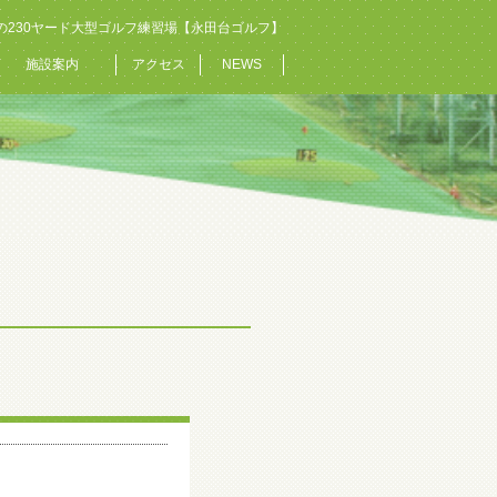
の230ヤード大型ゴルフ練習場【永田台ゴルフ】
施設案内
アクセス
NEWS