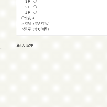
・３F ◯
・２F ◯
・１F ◯
◯空あり
△混雑（空き打席）
✕満席（待ち時間）
新しい記事
ー