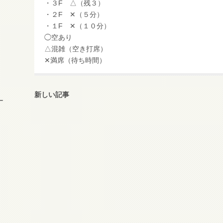
・３F △（残３）
・２F ✕（５分）
・１F ✕（１０分）
◯空あり
△混雑（空き打席）
✕満席（待ち時間）
新しい記事
ー