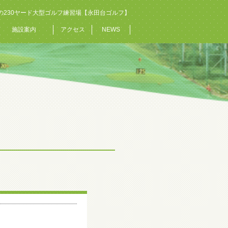
の230ヤード大型ゴルフ練習場【永田台ゴルフ】
施設案内
アクセス
NEWS