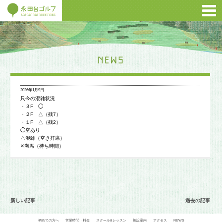
2026年1月9日
只今の混雑状況
・３F ◯
・２F △（残7）
・１F △（残2）
◯空あり
△混雑（空き打席）
✕満席（待ち時間）
新しい記事
過去の記事
初めての方へ
営業時間・料金
スクール&レッスン
施設案内
アクセス
NEWS