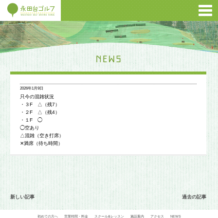
2026年1月9日
只今の混雑状況
・３F △（残7）
・２F △（残4）
・１F ◯
◯空あり
△混雑（空き打席）
✕満席（待ち時間）
新しい記事
過去の記事
初めての方へ
営業時間・料金
スクール&レッスン
施設案内
アクセス
NEWS