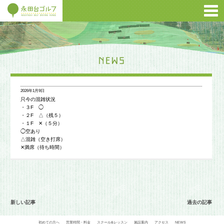
2026年1月9日
只今の混雑状況
・３F ◯
・２F △（残５）
・１F ✕（５分）
◯空あり
△混雑（空き打席）
✕満席（待ち時間）
新しい記事
過去の記事
初めての方へ
営業時間・料金
スクール&レッスン
施設案内
アクセス
NEWS