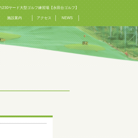
の230ヤード大型ゴルフ練習場【永田台ゴルフ】
施設案内
アクセス
NEWS