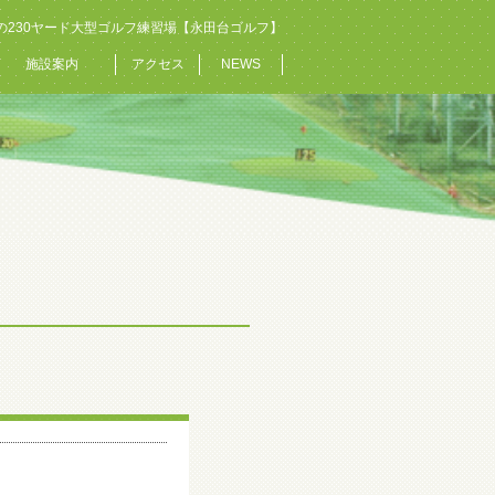
の230ヤード大型ゴルフ練習場【永田台ゴルフ】
施設案内
アクセス
NEWS