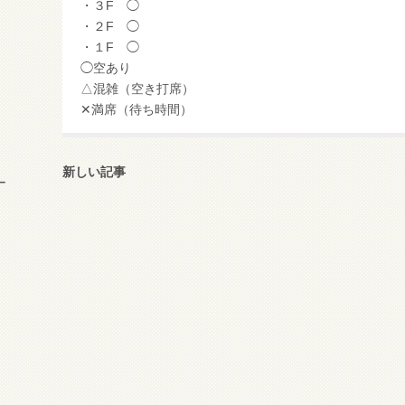
・３F ◯
・２F ◯
・１F ◯
◯空あり
△混雑（空き打席）
✕満席（待ち時間）
新しい記事
ー