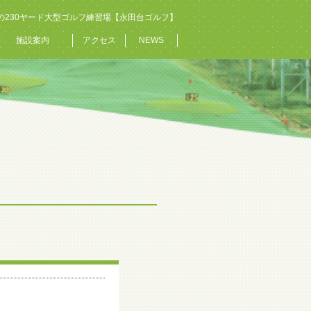
の230ヤード大型ゴルフ練習場【永田台ゴルフ】
施設案内
アクセス
NEWS