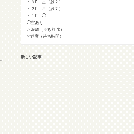
・３F △（残２）
・２F △（残７）
・１F ◯
◯空あり
△混雑（空き打席）
✕満席（待ち時間）
新しい記事
ー