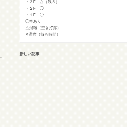
・３F △（残５）
・２F ◯
・１F ◯
◯空あり
△混雑（空き打席）
✕満席（待ち時間）
新しい記事
ー