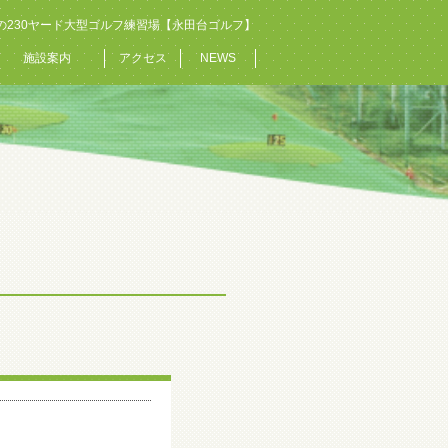
の230ヤード大型ゴルフ練習場【永田台ゴルフ】
施設案内
アクセス
NEWS