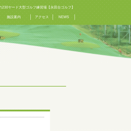
の230ヤード大型ゴルフ練習場【永田台ゴルフ】
施設案内
アクセス
NEWS