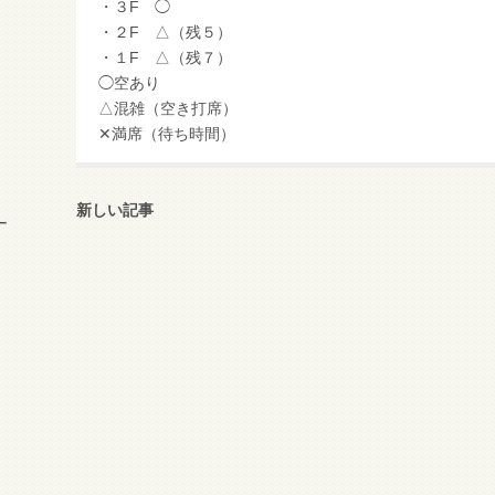
・３F ◯
・２F △（残５）
・１F △（残７）
◯空あり
△混雑（空き打席）
✕満席（待ち時間）
新しい記事
ー