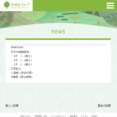
2026年1月5日
只今の混雑状況
・３F △（残５）
・２F △（残４）
・１F △（残５）
◯空あり
△混雑（空き打席）
✕満席（待ち時間）
新しい記事
過去の記事
初めての方へ
営業時間・料金
スクール&レッスン
施設案内
アクセス
NEWS