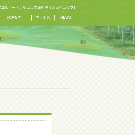
の230ヤード大型ゴルフ練習場【永田台ゴルフ】
施設案内
アクセス
NEWS