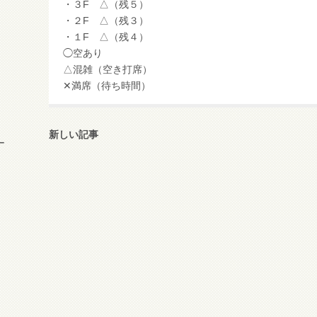
・３F △（残５）
・２F △（残３）
・１F △（残４）
◯空あり
△混雑（空き打席）
✕満席（待ち時間）
新しい記事
ー