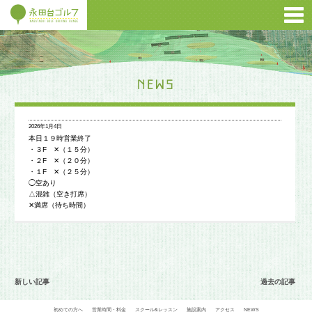
2026年1月4日
本日１９時営業終了
・３F ✕（１５分）
・２F ✕（２０分）
・１F ✕（２５分）
◯空あり
△混雑（空き打席）
✕満席（待ち時間）
新しい記事
過去の記事
初めての方へ
営業時間・料金
スクール&レッスン
施設案内
アクセス
NEWS