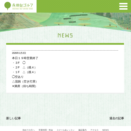
2026年1月2日
本日１９時営業終了
・３F ◯
・２F △（残４）
・１F △（残４）
◯空あり
△混雑（空き打席）
✕満席（待ち時間）
新しい記事
過去の記事
初めての方へ
営業時間・料金
スクール&レッスン
施設案内
アクセス
NEWS