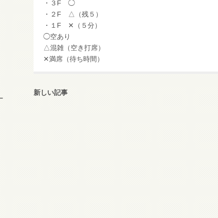
・３F ◯
・２F △（残５）
・１F ✕（５分）
◯空あり
△混雑（空き打席）
✕満席（待ち時間）
新しい記事
ー