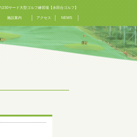
の230ヤード大型ゴルフ練習場【永田台ゴルフ】
施設案内
アクセス
NEWS