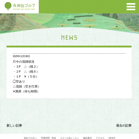
2025年12月30日
只今の混雑状況
・３F △（残２）
・２F △（残６）
・１F ✕（５分）
◯空あり
△混雑（空き打席）
✕満席（待ち時間）
新しい記事
過去の記事
初めての方へ
営業時間・料金
スクール&レッスン
施設案内
アクセス
NEWS