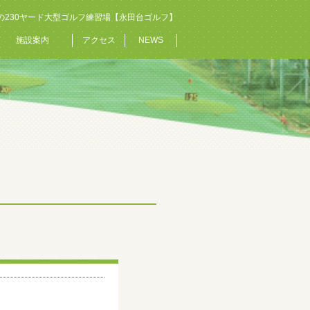
の230ヤード大型ゴルフ練習場【永田台ゴルフ】
施設案内
アクセス
NEWS