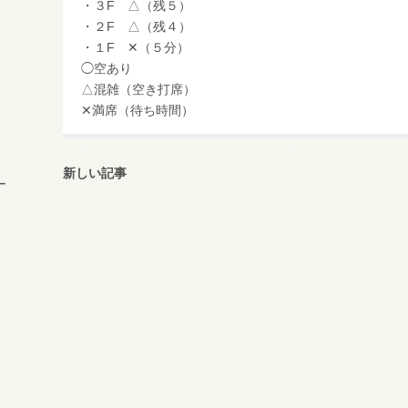
・３F △（残５）
・２F △（残４）
・１F ✕（５分）
◯空あり
△混雑（空き打席）
✕満席（待ち時間）
新しい記事
ー