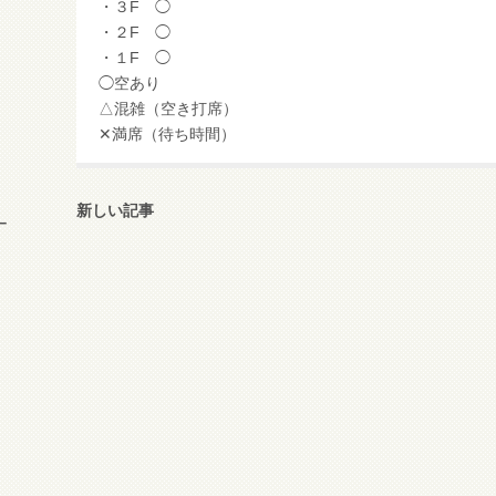
・３F ◯
・２F ◯
・１F ◯
◯空あり
△混雑（空き打席）
✕満席（待ち時間）
新しい記事
ー