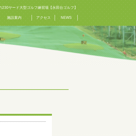
の230ヤード大型ゴルフ練習場【永田台ゴルフ】
施設案内
アクセス
NEWS