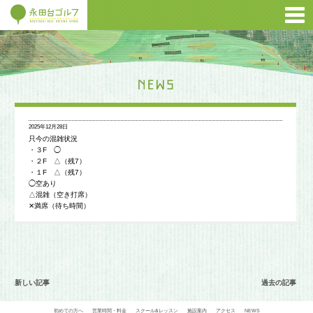
2025年12月28日
只今の混雑状況
・３F ◯
・２F △（残7）
・１F △（残7）
◯空あり
△混雑（空き打席）
✕満席（待ち時間）
新しい記事
過去の記事
初めての方へ
営業時間・料金
スクール&レッスン
施設案内
アクセス
NEWS