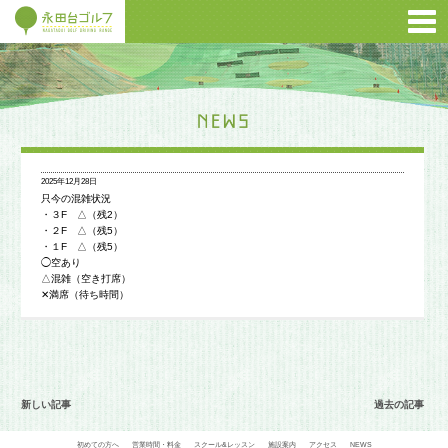
2025年12月28日
只今の混雑状況
・３F △（残2）
・２F △（残5）
・１F △（残5）
◯空あり
△混雑（空き打席）
✕満席（待ち時間）
新しい記事
過去の記事
初めての方へ
営業時間・料金
スクール&レッスン
施設案内
アクセス
NEWS